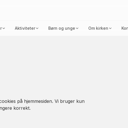
r
Aktiviteter
Børn og unge
Om kirken
Kon
 cookies på hjemmesiden. Vi bruger kun
ngere korrekt.