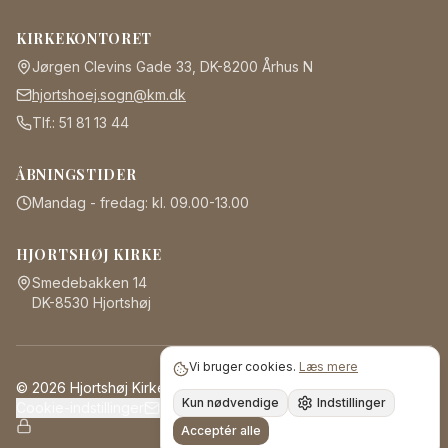
KIRKEKONTORET
Jørgen Clevins Gade 33, DK-8200 Århus N
hjortshoej.sogn@km.dk
Tlf.:
51 81 13 44
ÅBNINGSTIDER
Mandag - fredag: kl. 09.00-13.00
HJORTSHØJ KIRKE
Smedebakken 14
DK-8530 Hjortshøj
Vi bruger cookies.
Læs mere
©
2026
Hjortshøj Kirke
Privatlivspolitik
Cookiepolitik
Kun nødvendige
Indstillinger
Cookie-indstillinger
Nyhedsbrev
Ditsogn.dk
Acceptér alle
Admin